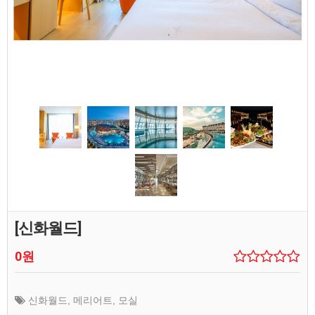
[신화월드]
0원
신화월드
,
메리어트
,
모실