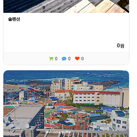
솔펜션
0
원
0
0
0