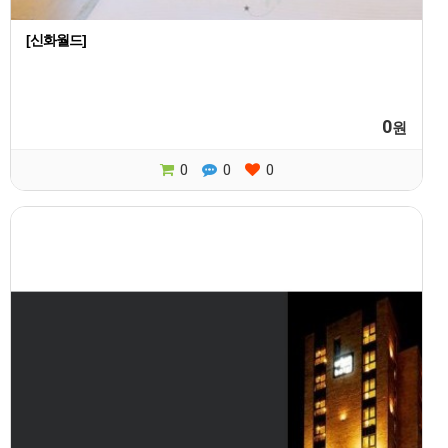
[신화월드]
0
원
0
0
0