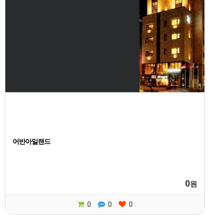
어반아일랜드
0
원
0
0
0