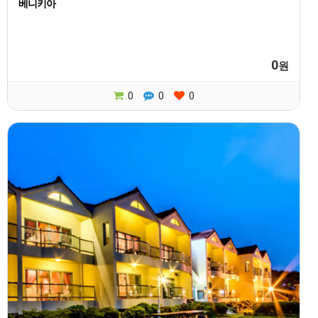
베니키아
0
원
0
0
0