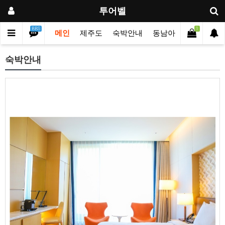
투어벨
BBS
1
메인
제주도
숙박안내
동남아힐링투어
G
숙박안내