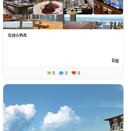
오션스위츠
0
원
0
0
0