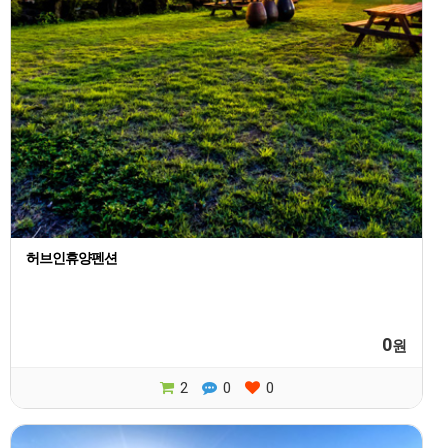
허브인휴양펜션
0
원
2
0
0