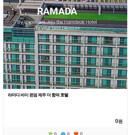
라마다 바이 윈덤 제주 더 함덕 호텔
0
원
0
0
0